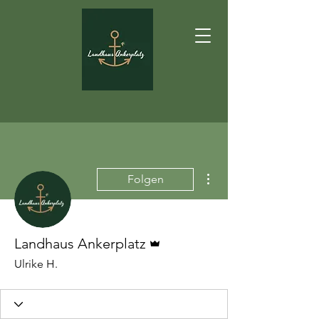
Weitere Optionen
Folgen
Administrator
Landhaus Ankerplatz
Ulrike H.